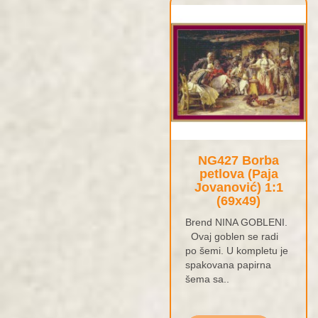
NG427 Borba
petlova (Paja
Jovanović) 1:1
(69x49)
Brend NINA GOBLENI.
Ovaj goblen se radi
po šemi. U kompletu je
spakovana papirna
šema sa..