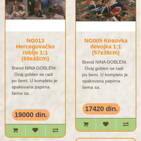
NG013
NG005 Kosovka
Hercegovačko
devojka 1:1
roblje 1:1
(57x38cm)
(69x42cm)
Brend NINA GOBLENI.
Brend NINA GOBLENI.
Ovaj goblen se radi
Ovaj goblen se radi
po šemi. U kompletu je
po šemi. U kompletu je
spakovana papirna
spakovana papirna
šema sa..
šema sa..
17420 din.
19000 din.