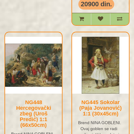
20900 din.
NG448
NG445 Sokolar
Hercegovački
(Paja Jovanović)
zbeg (Uroš
1:1 (30x45cm)
Predić) 1:1
Brend NINA GOBLENI.
(66x50cm)
Ovaj goblen se radi
Brend NINA GOBLENI.