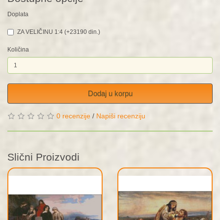
Doplata
ZA VELIČINU 1:4 (+23190 din.)
Količina
Dodaj u korpu
0 recenzije
/
Napiši recenziju
Slični Proizvodi