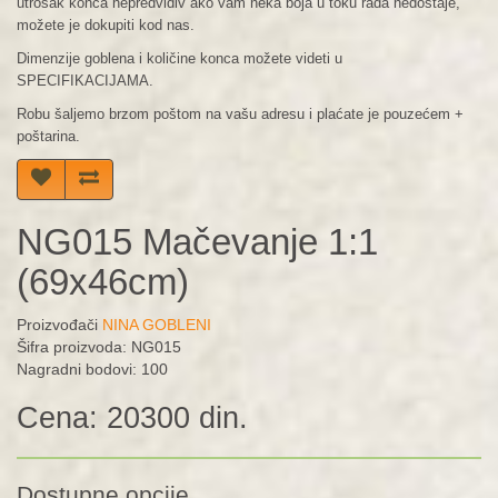
utrošak konca nepredvidiv ako vam neka boja u toku rada nedostaje,
možete je dokupiti kod nas.
Dimenzije goblena i količine konca možete videti u
SPECIFIKACIJAMA.
Robu šaljemo brzom poštom na vašu adresu i plaćate je pouzećem +
poštarina.
NG015 Mačevanje 1:1
(69x46cm)
Proizvođači
NINA GOBLENI
Šifra proizvoda: NG015
Nagradni bodovi: 100
Cena: 20300 din.
Dostupne opcije