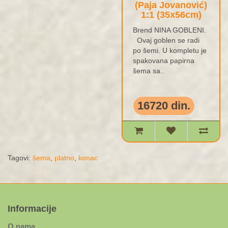
(Paja Jovanović)
1:1 (35x56cm)
Brend NINA GOBLENI.
Ovaj goblen se radi
po šemi. U kompletu je
spakovana papirna
šema sa..
16720 din.
Tagovi:
šema
,
platno
,
konac
Informacije
O nama