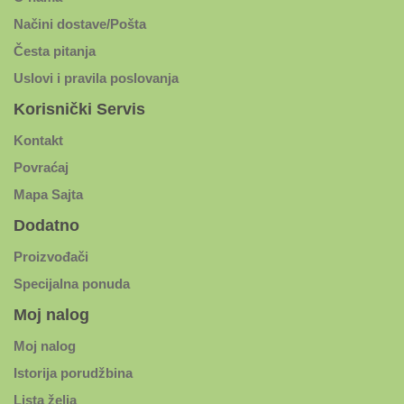
Načini dostave/Pošta
Česta pitanja
Uslovi i pravila poslovanja
Korisnički Servis
Kontakt
Povraćaj
Mapa Sajta
Dodatno
Proizvođači
Specijalna ponuda
Moj nalog
Moj nalog
Istorija porudžbina
Lista želja