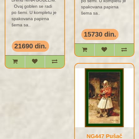
po šemi. U kompletu je
Ovaj goblen se radi
spakovana papirna
po šemi. U kompletu je
šema sa..
spakovana papirna
šema sa..
15730 din.
21690 din.
NG447 Pušač