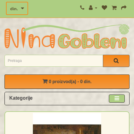
din.
0 proizvod(a) - 0 din.
Kategorije