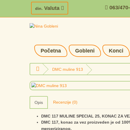
063/470
Valuta
din.
Početna
Gobleni
Konci
DMC muline 913
Recenzije (0)
Opis
DMC 117 MULINE SPECIAL 25, KONAC ZA VE
DMC 117, konac za vez proizveden je od 100
merceriziranog.