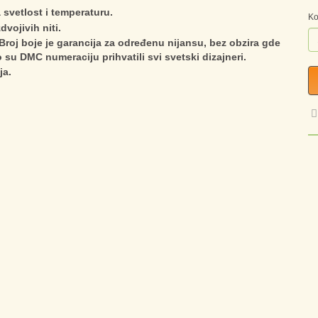
 svetlost i temperaturu.
Ko
dvojivih niti.
roj boje je garancija za određenu nijansu, bez obzira gde
to su DMC numeraciju prihvatili svi svetski dizajneri.
ja.