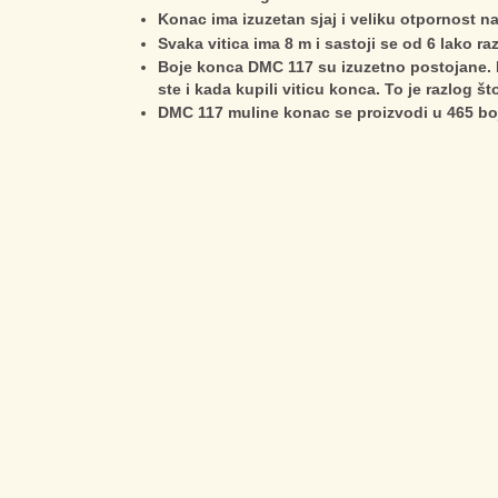
Konac ima izuzetan sjaj i veliku otpornost na
Svaka vitica ima 8 m i sastoji se od 6 lako raz
Boje konca DMC 117 su izuzetno postojane. B
ste i kada kupili viticu konca. To je razlog š
DMC 117 muline konac se proizvodi u 465 bo