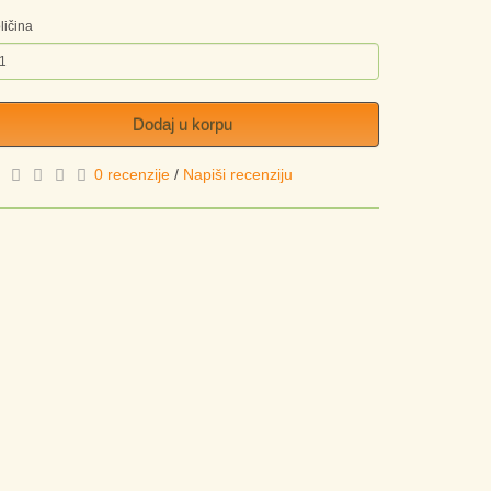
ličina
Dodaj u korpu
0 recenzije
/
Napiši recenziju