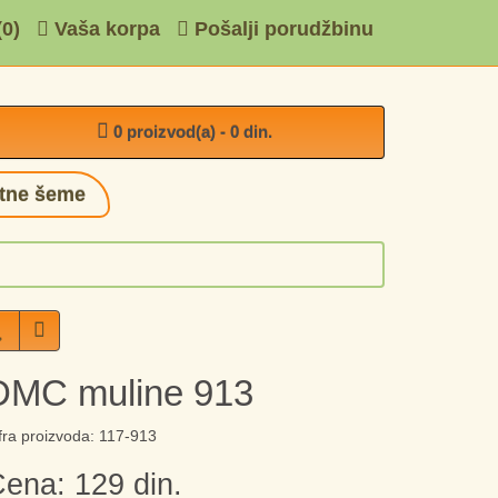
(0)
Vaša korpa
Pošalji porudžbinu
0 proizvod(a) - 0 din.
tne šeme
DMC muline 913
fra proizvoda: 117-913
ena: 129 din.