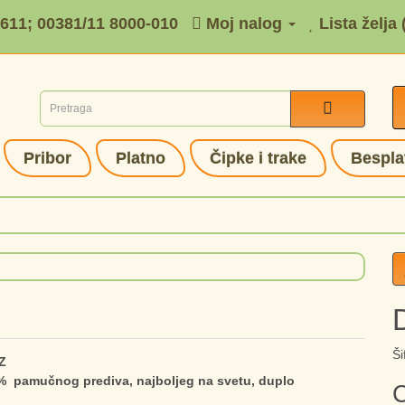
-611; 00381/11 8000-010
Moj nalog
Lista želja 
Pribor
Platno
Čipke i trake
Bespla
Ši
Z
% pamučnog prediva, najboljeg na svetu, duplo
C