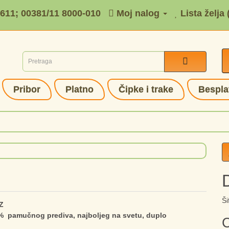
-611; 00381/11 8000-010
Moj nalog
Lista želja 
Pribor
Platno
Čipke i trake
Bespla
Ši
Z
% pamučnog prediva, najboljeg na svetu, duplo
C