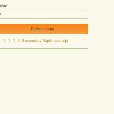
ličina
Dodaj u korpu
0 recenzije
/
Napiši recenziju