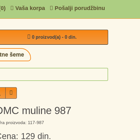
(0)
Vaša korpa
Pošalji porudžbinu
0 proizvod(a) - 0 din.
tne šeme
DMC muline 987
fra proizvoda: 117-987
ena: 129 din.