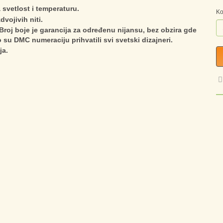
 svetlost i temperaturu.
Ko
dvojivih niti.
roj boje je garancija za određenu nijansu, bez obzira gde
to su DMC numeraciju prihvatili svi svetski dizajneri.
ja.