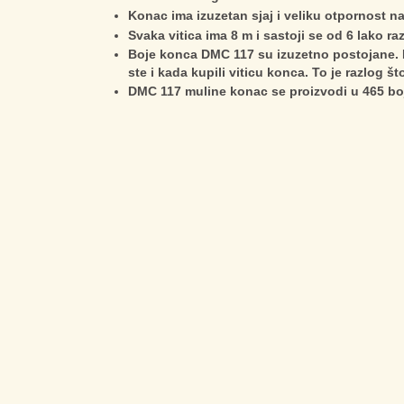
Konac ima izuzetan sjaj i veliku otpornost na
Svaka vitica ima 8 m i sastoji se od 6 lako raz
Boje konca DMC 117 su izuzetno postojane. B
ste i kada kupili viticu konca. To je razlog š
DMC 117 muline konac se proizvodi u 465 bo