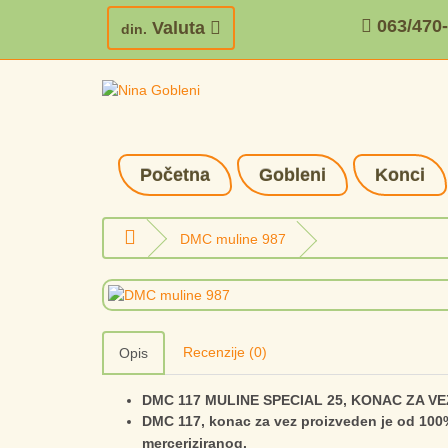
063/470
Valuta
din.
Početna
Gobleni
Konci
DMC muline 987
Recenzije (0)
Opis
DMC 117 MULINE SPECIAL 25, KONAC ZA VE
DMC 117, konac za vez proizveden je od 100
merceriziranog.