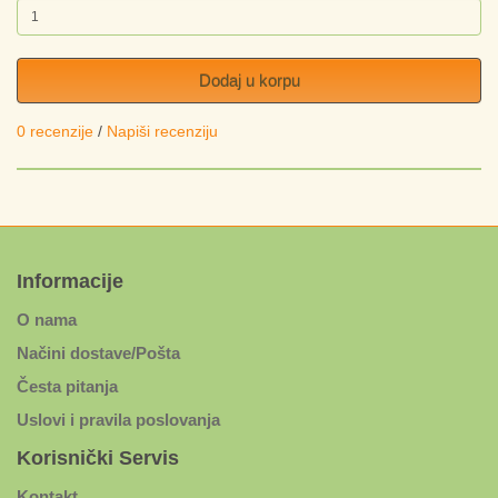
Dodaj u korpu
0 recenzije
/
Napiši recenziju
Informacije
O nama
Načini dostave/Pošta
Česta pitanja
Uslovi i pravila poslovanja
Korisnički Servis
Kontakt