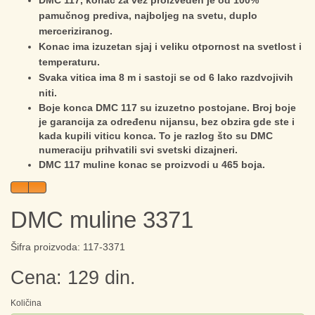
DMC 117, konac za vez proizveden je od 100%
pamučnog prediva, najboljeg na svetu, duplo
merceriziranog.
Konac ima izuzetan sjaj i veliku otpornost na svetlost i
temperaturu.
Svaka vitica ima 8 m i sastoji se od 6 lako razdvojivih
niti.
Boje konca DMC 117 su izuzetno postojane. Broj boje
je garancija za određenu nijansu, bez obzira gde ste i
kada kupili viticu konca. To je razlog što su DMC
numeraciju prihvatili svi svetski dizajneri.
DMC 117 muline konac se proizvodi u 465 boja.
DMC muline 3371
Šifra proizvoda: 117-3371
Cena: 129 din.
Količina