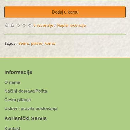
Dodaj u korpu
0 recenzije
/
Napiši recenziju
Tagovi:
šema
,
platno
,
konac
Informacije
O nama
Načini dostave/Pošta
Česta pitanja
Uslovi i pravila poslovanja
Korisnički Servis
Kontakt