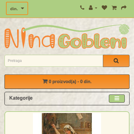
din.
0 proizvod(a) - 0 din.
Kategorije