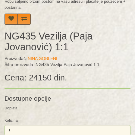
Robu šaljemo brzom poštom na vašu adresu i plaćate je pouzećem +
poštarina.
NG435 Vezilja (Paja
Jovanović) 1:1
Proizvođači
NINA GOBLENI
Šifra proizvoda: NG435 Vezilja Paja Jovanović 1:1
Cena: 24150 din.
Dostupne opcije
Doplata
Količina