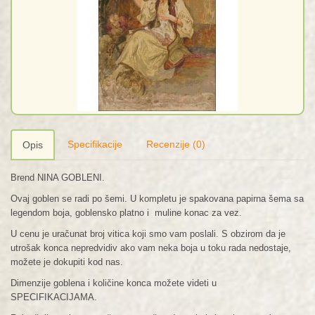
Specifikacije
Recenzije (0)
Opis
Brend NINA GOBLENI.
Ovaj goblen se radi po šemi. U kompletu je spakovana papirna šema sa
legendom boja, goblensko platno i muline konac za vez.
U cenu je uračunat broj vitica koji smo vam poslali. S obzirom da je
utrošak konca nepredvidiv ako vam neka boja u toku rada nedostaje,
možete je dokupiti kod nas.
Dimenzije goblena i količine konca možete videti u
SPECIFIKACIJAMA.