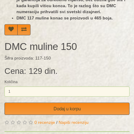
kada kupili viticu konca. To je razlog što su DMC
numeraciju prihvatili svi svetski dizajneri.
DMC 117 muline konac se proizvodi u 465 boja.
DMC muline 150
Šifra proizvoda: 117-150
Cena: 129 din.
Količina
Dodaj u korpu
0 recenzije
/
Napiši recenziju