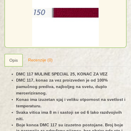
Recenzije (0)
Opis
DMC 117 MULINE SPECIAL 25, KONAC ZA VEZ
DMC 117, konac za vez proizveden je od 100%
pamučnog prediva, najboljeg na svetu, duplo
merceriziranog.
Konac ima izuzetan sjaj i veliku otpornost na svetlost i
temperaturu.
Svaka vitica ima 8 m i sastoji se od 6 lako razdvojivih
niti.
Boje konca DMC 117 su izuzetno postojane. Broj boje
je garancija za određenu nijansu, bez obzira gde ste i