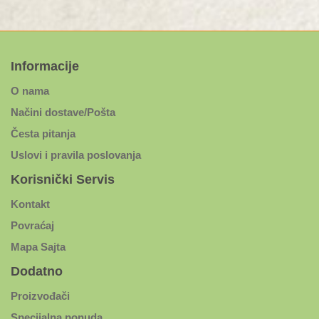
Informacije
O nama
Načini dostave/Pošta
Česta pitanja
Uslovi i pravila poslovanja
Korisnički Servis
Kontakt
Povraćaj
Mapa Sajta
Dodatno
Proizvođači
Specijalna ponuda