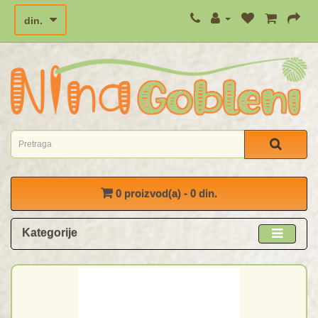
din.
0 proizvod(a) - 0 din.
Kategorije