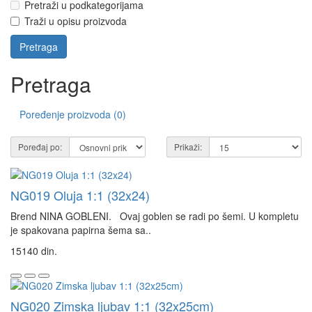
Pretraži u podkategorijama
Traži u opisu proizvoda
Pretraga
Poređenje proizvoda (0)
Poređaj po:
Prikaži:
NG019 Oluja 1:1 (32x24)
Brend NINA GOBLENI. Ovaj goblen se radi po šemi. U kompletu
je spakovana papirna šema sa..
15140 din.
NG020 Zimska ljubav 1:1 (32x25cm)