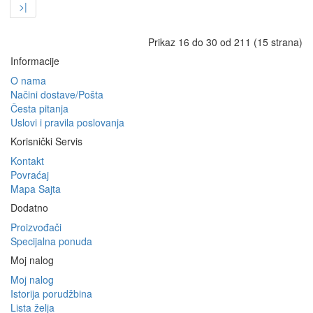
>|
Prikaz 16 do 30 od 211 (15 strana)
Informacije
O nama
Načini dostave/Pošta
Česta pitanja
Uslovi i pravila poslovanja
Korisnički Servis
Kontakt
Povraćaj
Mapa Sajta
Dodatno
Proizvođači
Specijalna ponuda
Moj nalog
Moj nalog
Istorija porudžbina
Lista želja