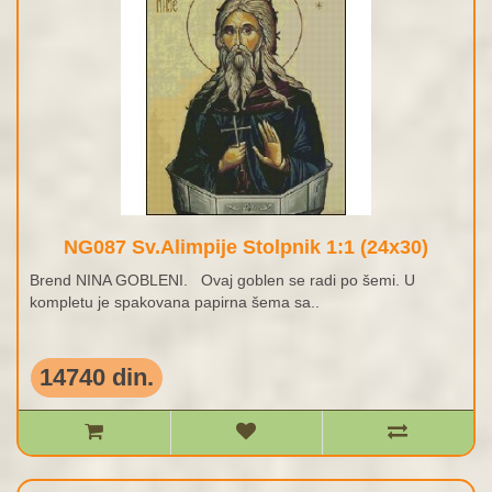
NG087 Sv.Alimpije Stolpnik 1:1 (24x30)
Brend NINA GOBLENI. Ovaj goblen se radi po šemi. U
kompletu je spakovana papirna šema sa..
14740 din.