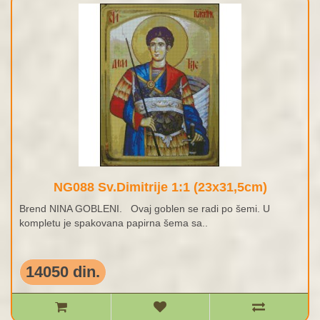
NG088 Sv.Dimitrije 1:1 (23x31,5cm)
Brend NINA GOBLENI. Ovaj goblen se radi po šemi. U
kompletu je spakovana papirna šema sa..
14050 din.