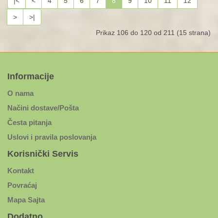
|<
<
4
5
6
7
8
9
10
11
12
>
>|
Prikaz 106 do 120 od 211 (15 strana)
Informacije
O nama
Načini dostave/Pošta
Česta pitanja
Uslovi i pravila poslovanja
Korisnički Servis
Kontakt
Povraćaj
Mapa Sajta
Dodatno