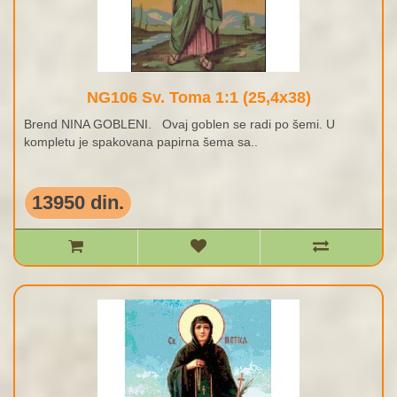
NG106 Sv. Toma 1:1 (25,4x38)
Brend NINA GOBLENI. Ovaj goblen se radi po šemi. U
kompletu je spakovana papirna šema sa..
13950 din.