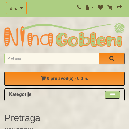
din.
0 proizvod(a) - 0 din.
Kategorije
Pretraga