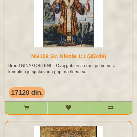
NG108 Sv. Nikola 1:1 (35x48)
Brend NINA GOBLENI. Ovaj goblen se radi po šemi. U
kompletu je spakovana papirna šema sa..
17120 din.