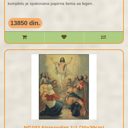
kompletu je spakovana papirna šema sa legen..
13850 din.
NG103 Spasovdan 1:1 (30x39cm)