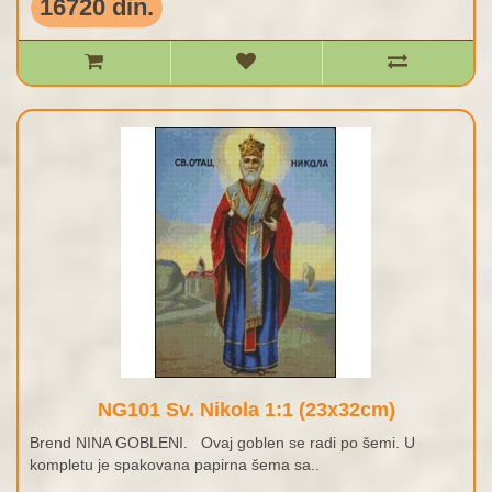
16720 din.
NG101 Sv. Nikola 1:1 (23x32cm)
Brend NINA GOBLENI. Ovaj goblen se radi po šemi. U
kompletu je spakovana papirna šema sa..