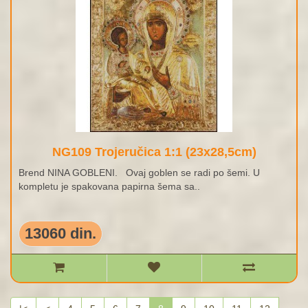
NG109 Trojeručica 1:1 (23x28,5cm)
Brend NINA GOBLENI. Ovaj goblen se radi po šemi. U
kompletu je spakovana papirna šema sa..
13060 din.