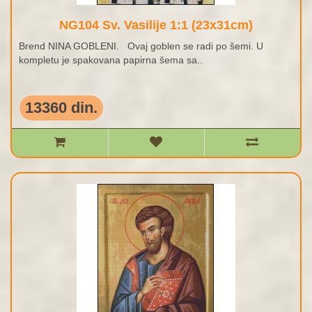
NG104 Sv. Vasilije 1:1 (23x31cm)
Brend NINA GOBLENI. Ovaj goblen se radi po šemi. U
kompletu je spakovana papirna šema sa..
13360 din.