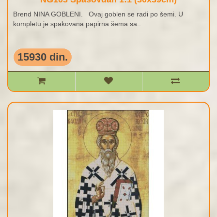
Brend NINA GOBLENI. Ovaj goblen se radi po šemi. U
kompletu je spakovana papirna šema sa..
15930 din.