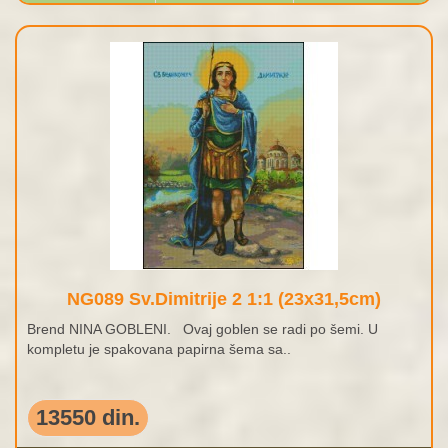
NG089 Sv.Dimitrije 2 1:1 (23x31,5cm)
Brend NINA GOBLENI. Ovaj goblen se radi po šemi. U
kompletu je spakovana papirna šema sa..
13550 din.