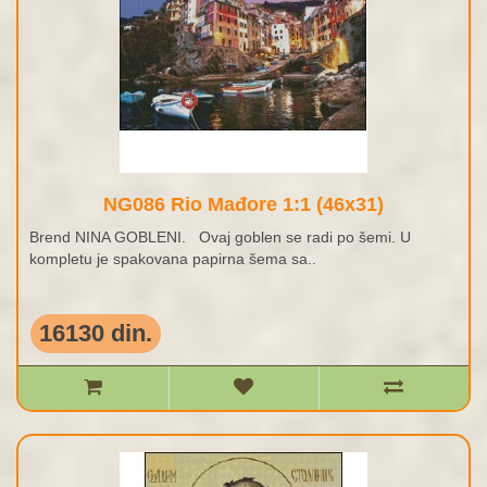
NG086 Rio Mađore 1:1 (46x31)
Brend NINA GOBLENI. Ovaj goblen se radi po šemi. U
kompletu je spakovana papirna šema sa..
16130 din.