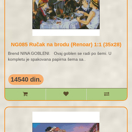
NG085 Ručak na brodu (Renoar) 1:1 (35x28)
Brend NINA GOBLENI. Ovaj goblen se radi po šemi. U
kompletu je spakovana papirna šema sa..
14540 din.