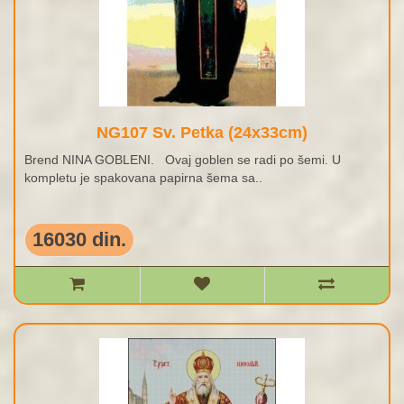
NG107 Sv. Petka (24x33cm)
Brend NINA GOBLENI. Ovaj goblen se radi po šemi. U
kompletu je spakovana papirna šema sa..
16030 din.