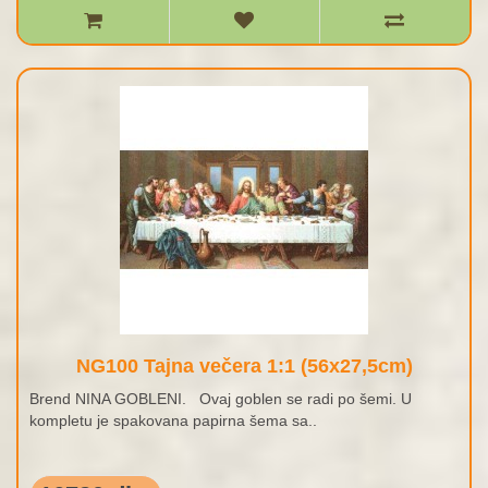
NG100 Tajna večera 1:1 (56x27,5cm)
Brend NINA GOBLENI. Ovaj goblen se radi po šemi. U
kompletu je spakovana papirna šema sa..